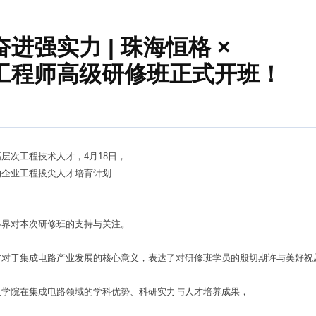
强实力 | 珠海恒格 ×
工程师高级研修班正式开班！
层次工程技术人才，4月18日，
企业工程拔尖人才培育计划 ——
。
各界对本次研修班的支持与关注。
才对于集成电路产业发展的核心意义，表达了对研修班学员的殷切期许与美好祝
及学院在集成电路领域的学科优势、科研实力与人才培养成果，