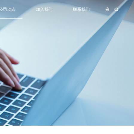
公司动态
加入我们
联系我们