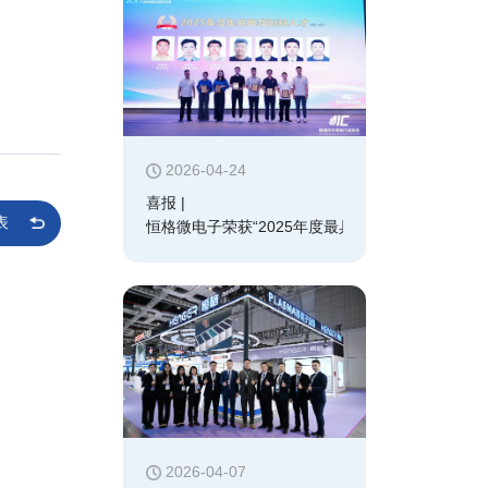
2026-04-24
喜报 |
表
恒格微电子荣获“2025年度最具成长性集成电路企业
2026-04-07