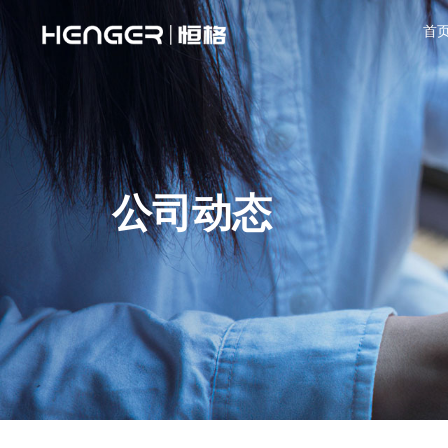
首
公司动态