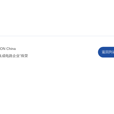
N China
返回列
性集成电路企业”殊荣