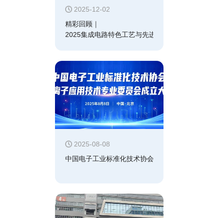
2025-12-02
精彩回顾｜
2025集成电路特色工艺与先进封装测试产业技术
2025-08-08
中国电子工业标准化技术协会等离子应用技术专业