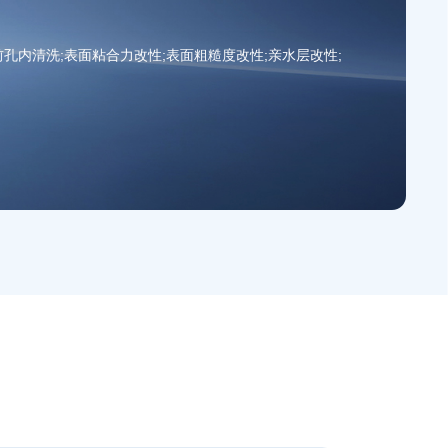
孔内清洗;表面粘合力改性;表面粗糙度改性;亲水层改性;