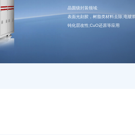
晶圆级封装领域:
表面光刻胶，树脂类材料去除;电镀前
钝化层改性;CuO还原等应用