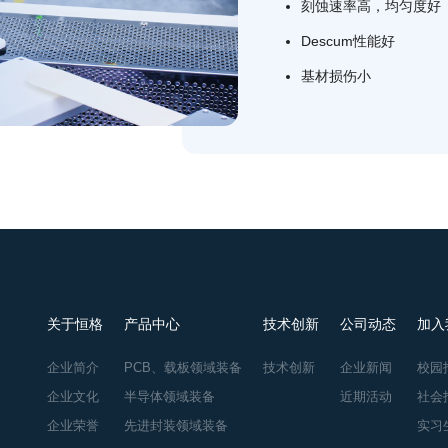
刻蚀速率高，均匀度好
Descum性能好
基材损伤小
关于恒格
产品中心
技术创新
公司动态
加入
企业简介
PCB、载板领域装备
技术创新
企业新闻
校园
企业文化
半导体领域装备
近期活动
社会
企业荣誉
先进封装领域装备
实习