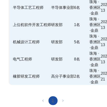
珠海 ·
202
半导体工艺工程师
半导体事业部
6名
香洲区
13
·金鼎
珠海 ·
202
上位机软件开发工程师
研发部
1名
香洲区
13
·金鼎
珠海 ·
202
机械设计工程师
研发部
5名
香洲区
13
·金鼎
珠海 ·
202
电气工程师
研发部
8名
香洲区
13
·金鼎
珠海 ·
202
橡胶研发工程师
高分子事业部
2名
香洲区
21
·金鼎
1