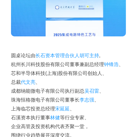
圆桌论坛由
长石资本管理合伙人胡可主持
,
杭州长川科技股份有限公司董事兼副总经理
钟锋浩
、
芯和半导体科技(上海)股份有限公司创始人、
总裁
代文亮
、
成都纳能微电子有限公司执行副总
吴召雷
、
珠海恒格微电子有限公司董事长
李志强
、
上海临芯投资总经理
宋延延
、
石溪资本执行董事
林健
等行业专家、
企业高管及投资机构代表齐聚一堂，
围绕行业趋势展开深度交流。