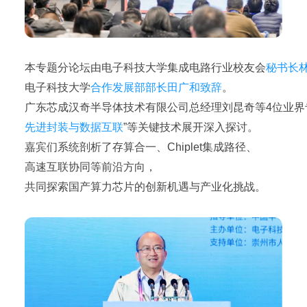
本专题分论坛由电子科技大学集成电路行业校友会
秘书长
电子科技大学
合作发展部部长田广和致辞
。
广东芯成汉奇半导体技术有限公司总经理刘昆奇等4位业界
先进封装与数据互联
”等关键技术展开深入探讨。
嘉宾们系统剖析了存算合一、Chiplet集成路径、
高速互联协同等前沿方向，
共同探索国产算力芯片的创新机遇与产业化挑战。